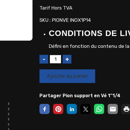
Tarif Hors TVA
SKU : PIONVE INOX1P14
CONDITIONS DE L
Défini en fonction du contenu de 
Q
u
a
Ajouter au panier
n
t
i
Partager Pion support en Vé 1″1/4
t
é