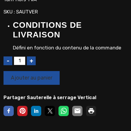
SKU : SAUTVER
CONDITIONS DE
LIVRAISON
Défini en fonction du contenu de la commande
Q
u
a
Ajouter au panier
n
t
i
Partager Sauterelle à serrage Vertical
t
é