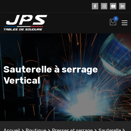
0
Sauterelle à serrage
Vertical
Accueil
Boutique
Presses et serrage
Sauterelle à