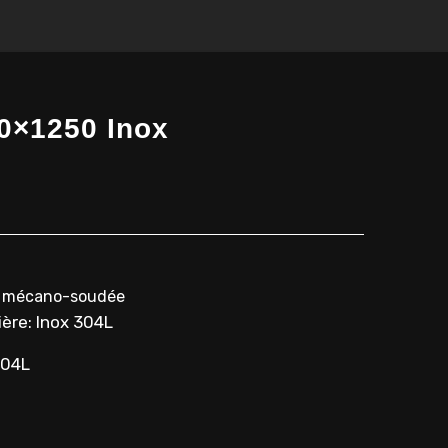
0×1250 Inox
re mécano-soudée
ère: Inox 304L
304L