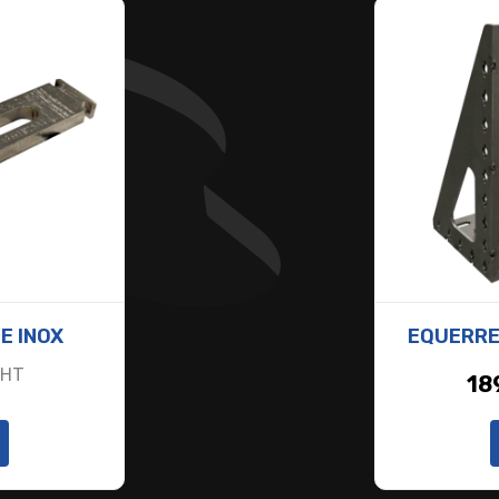
E INOX
EQUERRE
HT
18