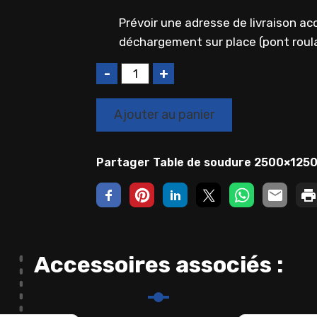
Prévoir une adresse de livraison 
déchargement sur place (pont roula
Q
u
a
Ajouter au panier
n
t
i
Partager Table de soudure 2500×1250
t
é
Accessoires associés :