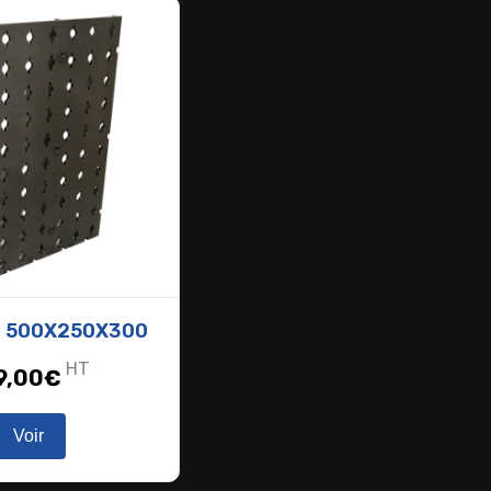
 500X250X300
HT
9,00
€
Voir