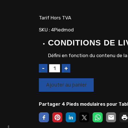
Tarif Hors TVA
SKU : 4Piedmod
CONDITIONS DE L
Défini en fonction du contenu de 
Q
u
a
Ajouter au panier
n
t
i
Partager 4 Pieds modulaires pour Tab
t
é