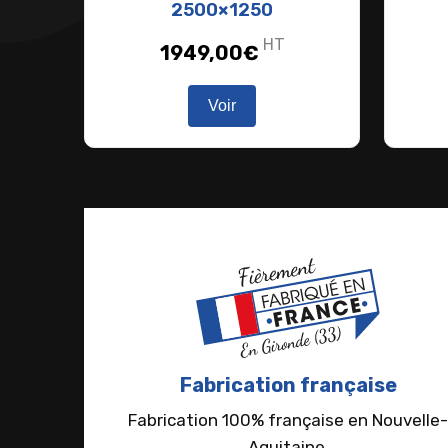
2500×1250
HT
1949,00
€
Voir
Fabrication française
Fabrication 100% française en Nouvelle-
Aquitaine.