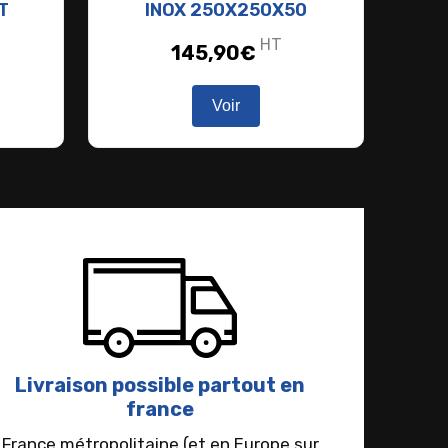
T
INOX 250X250X50
HT
145,90
€
Voir
Livraison possible partout en
france
France métropolitaine (et en Europe sur