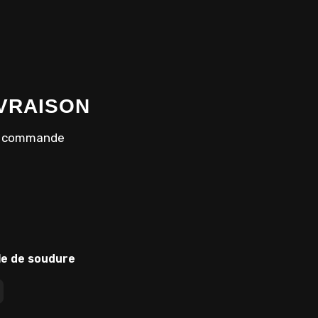
IVRAISON
la commande
le de soudure