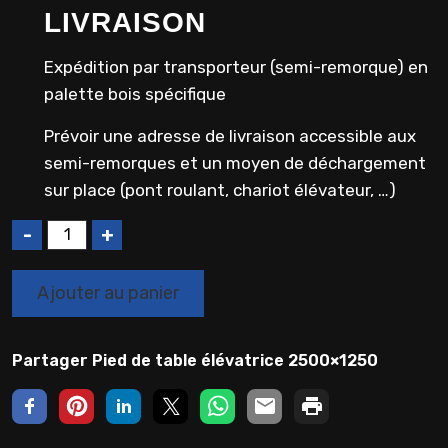
LIVRAISON
Expédition par transporteur (semi-remorque) en
palette bois spécifique
Prévoir une adresse de livraison accessible aux
semi-remorques et un moyen de déchargement
sur place (pont roulant, chariot élévateur, …)
Q
u
a
Ajouter au panier
n
t
i
Partager Pied de table élévatrice 2500×1250
t
é