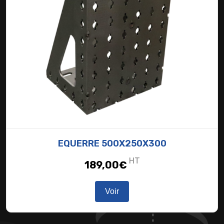
EQUERRE 500X250X300
HT
189,00
€
Voir