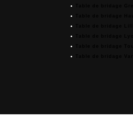
Table de bridage Gr
Table de bridage Ha
Table de bridage Lil
Table de bridage Ly
Table de bridage To
Table de bridage Va