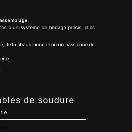
assemblage
.
ées d’un système de bridage précis, elles
ie, de la chaudronnerie ou un passionné de
cité.
.
ables de soudure
nde
oubs