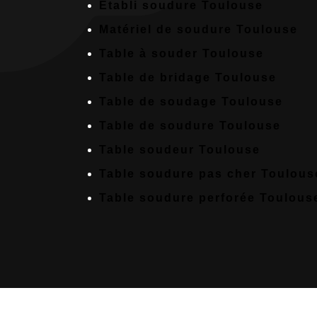
Etabli soudure Toulouse
Matériel de soudure Toulouse
Table à souder Toulouse
Table de bridage Toulouse
Table de soudage Toulouse
Table de soudure Toulouse
Table soudeur Toulouse
Table soudure pas cher Toulous
Table soudure perforée Toulous