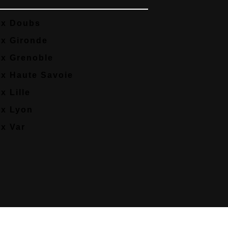
ix Doubs
ix Gironde
ix Grenoble
ix Haute Savoie
x Lille
ix Lyon
ix Var